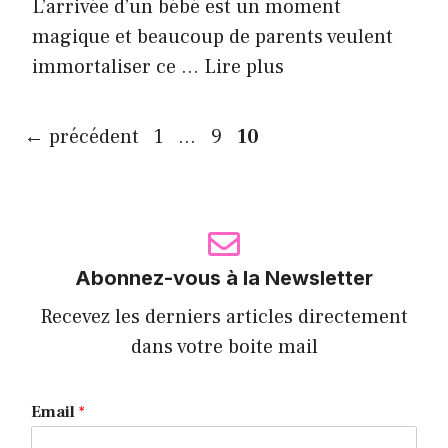
L’arrivée d’un bébé est un moment
magique et beaucoup de parents veulent
immortaliser ce …
Lire plus
Page
Page
Page
←
précédent
1
…
9
10
Abonnez-vous à la Newsletter
Recevez les derniers articles directement
dans votre boite mail
Email
*