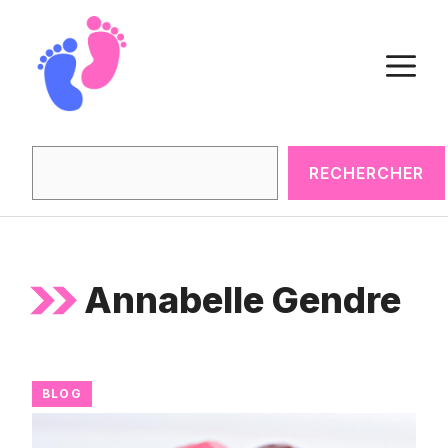
Aller
au
M
contenu
Rechercher
RECHERCHER
Annabelle Gendre
BLOG