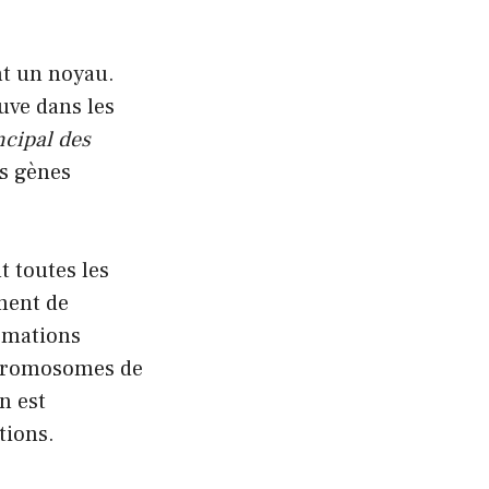
nt un noyau.
uve dans les
ncipal des
es gènes
 toutes les
ment de
rmations
 chromosomes de
n est
tions.