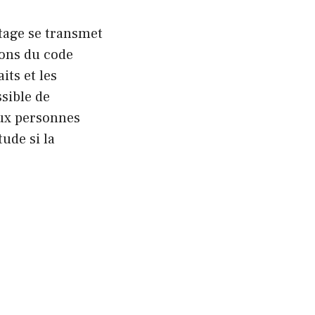
itage se transmet
ions du code
its et les
ssible de
eux personnes
tude si la